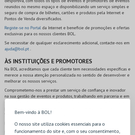
desportiva, com todos os tipos de eventos e promotores de eventos
reunidos no mesmo espaço e disponibilizando um serviço simples e
seguro de compra de bilhetes, cartões e produtos pela Internet e
Pontos de Venda diversificados.
Registe-se no Portal
da Internet e beneficie de promoções e ofertas
exclusivas para os nossos clientes
BOL
.
Se necessitar de qualquer esclarecimento adicional, contacte-nos em
ajuda@bol.pt
.
ÀS INSTITUIÇÕES E PROMOTORES
Na
BOL
acreditamos que cada cliente tem necessidades específicas e
merece a nossa atenção personalizada no sentido de desenvolver e
melhorar os nossos serviços.
Comprometemo-nos a prestar um serviço de confiança e inovador
na sua gestão de eventos e produtos, trabalhando em parceria e em
constante contacto para o sucesso dos seus resultados e para que
possa oferecer aos seus clientes o melhor serviço de bilhética,
Bem-vindo à BOL!
venda de produtos e de informação.
Para mais informações, contacte-nos em
info@bol.pt
.
O nosso site utiliza cookies essenciais para o
funcionamento do site e, com o seu consentimento,
No Portal da
BOL
na Internet é disponibilizada uma área própria para