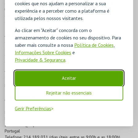
cookies que nos ajudam a personalizar a sua
cada Instituição, da sua responsabilidade, que permite apresentar
toda a história, informações e pessoas que contribuem para a
experiência e a perceber como a plataforma é
grandeza da entidade e promover os espetáculos e eventos que
utilizada pelos nossos visitantes.
dispõe.
Ao clicar em "Aceitar" concorda com o
AOS PRESTADORES DE SERVIÇOS
armazenamento de cookies no seu dispositivo. Para
O aumento do âmbito dos serviços prestados por qualquer
saber mais consulte a nossa
Política de Cookies
,
estabelecimento é reconhecido como uma mais-valia para os seus
Informações Sobre Cookies
e
clientes que encontram no mesmo espaço a oportunidade de
Privacidade & Segurança
.
satisfazer várias necessidades.
A
BOL
dispõe de serviços que podem ajudá-lo a diversificar a gama
de produtos fornecidos.
Aceitar
Para mais informações, contacte-nos em
info@bol.pt
.
Rejeitar não essenciais
A EMPRESA
Etnaga
, Consultores Sistemas de Informação, Lda.
Gerir Preferências
Nº Contribuinte: 502669730
Rua Cesário Verde, 35-E
2790-491 Queijas
Portugal
Telefone: 214 189 031 (dias úteis, entre as 9:00h e as 18:00h)